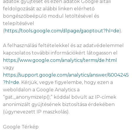
adatok gyűjtését és ezen adatok Google általi
feldolgozását az alábbi linken elérhető
böngészőbeépülő modul letöltésével és
telepítésével
(
https://tools.google.com/dlpage/gaoptout?hl=de
).
A felhasználási feltételekkel és az adatvédelemmel
kapcsolatos további információkért látogasson el
https://www.google.com/analytics/terms/de.html
vagy
https://support.google.com/analytics/answer/6004245
?hl=de.
Kérjük, vegye figyelembe, hogy ezen a
weboldalon a Google Analytics a
“gat._anonymizeIp();” kóddal bővült az IP-címek
anonimizált gyűjtésének biztosítása érdekében
(úgynevezett IP maszkolás).
Google Térkép