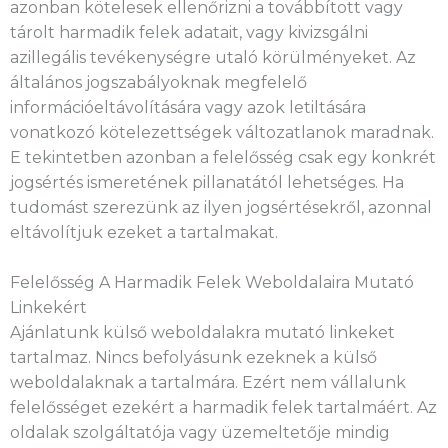
azonban kötelesek ellenőrizni a továbbított vagy
tárolt harmadik felek adatait, vagy kivizsgálni
azillegális tevékenységre utaló körülményeket. Az
általános jogszabályoknak megfelelő
információeltávolítására vagy azok letiltására
vonatkozó kötelezettségek változatlanok maradnak.
E tekintetben azonban a felelősség csak egy konkrét
jogsértés ismeretének pillanatától lehetséges. Ha
tudomást szerezünk az ilyen jogsértésekről, azonnal
eltávolítjuk ezeket a tartalmakat.
Felelősség A Harmadik Felek Weboldalaira Mutató
Linkekért
Ajánlatunk külső weboldalakra mutató linkeket
tartalmaz. Nincs befolyásunk ezeknek a külső
weboldalaknak a tartalmára. Ezért nem vállalunk
felelősséget ezekért a harmadik felek tartalmáért. Az
oldalak szolgáltatója vagy üzemeltetője mindig