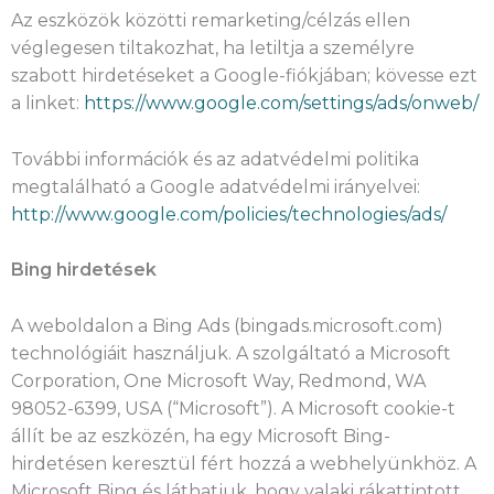
Az eszközök közötti remarketing/célzás ellen
véglegesen tiltakozhat, ha letiltja a személyre
szabott hirdetéseket a Google-fiókjában; kövesse ezt
a linket:
https://www.google.com/settings/ads/onweb/
További információk és az adatvédelmi politika
megtalálható a Google adatvédelmi irányelvei:
http://www.google.com/policies/technologies/ads/
Bing hirdetések
A weboldalon a Bing Ads (bingads.microsoft.com)
technológiáit használjuk. A szolgáltató a Microsoft
Corporation, One Microsoft Way, Redmond, WA
98052-6399, USA (“Microsoft”). A Microsoft cookie-t
állít be az eszközén, ha egy Microsoft Bing-
hirdetésen keresztül fért hozzá a webhelyünkhöz. A
Microsoft Bing és láthatjuk, hogy valaki rákattintott