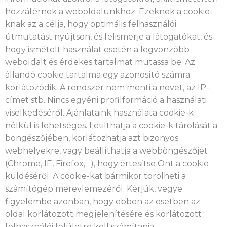
hozzáférnek a weboldalunkhoz. Ezeknek a cookie-
knak az a célja, hogy optimális felhasználói
útmutatást nyújtson, és felismerje a látogatókat, és
hogy ismételt használat esetén a legvonzóbb
weboldalt és érdekes tartalmat mutassa be. Az
állandó cookie tartalma egy azonosító számra
korlátozódik. A rendszer nem menti a nevet, az IP-
címet stb. Nincs egyéni profilformáció a használati
viselkedéséről. Ajánlataink használata cookie-k
nélkül is lehetséges. Letilthatja a cookie-k tárolását a
böngészőjében, korlátozhatja azt bizonyos
webhelyekre, vagy beállíthatja a webböngészőjét
(Chrome, IE, Firefox,…), hogy értesítse Önt a cookie
küldéséről. A cookie-kat bármikor törölheti a
számítógép merevlemezéről. Kérjük, vegye
figyelembe azonban, hogy ebben az esetben az
oldal korlátozott megjelenítésére és korlátozott
felhasználói felületre kell számítania.