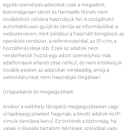
egyéb személyes adatokat csak a megadott,
biztonságosan tárolt és harmadik félnek nem
továbbított célokra használjuk fel. A szolgáltató
automatikusan gyűjti és tárolja az információkat a
webszerveren, mint például a használt böngésző, az
operációs rendszer, a referenciaoldal, az IP-cím, a
hozzáférés ideje stb. Ezek az adatok nem
rendelhetők hozzá egy adott személyhez más
adatforrások ellenőrzése nélkül, és nem értékeljük
tovább ezeket az adatokat mindaddig, amíg a
weboldalunkat nem használják illegálisan.
Űrlapadatok és megjegyzések
Amikor a webhely látogatói megjegyzéseket vagy
űrlapbejegyzéseket hagynak, a bevitt adatok és IP-
címük tárolásra kerül. Ez történik a biztonság, ha
valaki ír illegális tartalom (sértések, szélsőbal vagy