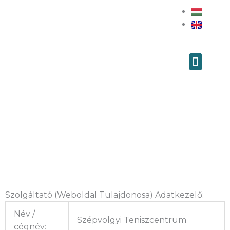
Skip
to
content
Menu
Adatvédelem
Szolgáltató (Weboldal Tulajdonosa) Adatkezelő:
Név /
Szépvölgyi Teniszcentrum
cégnév: