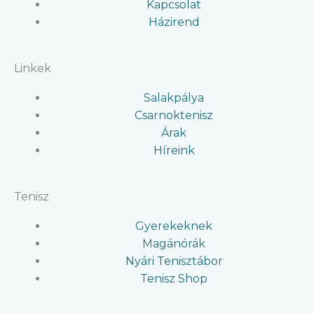
b
a
Kapcsolat
Házirend
o
g
Linkek
o
r
Salakpálya
k
a
Csarnoktenisz
Árak
m
Híreink
Tenisz
Gyerekeknek
Magánórák
Nyári Tenisztábor
Tenisz Shop