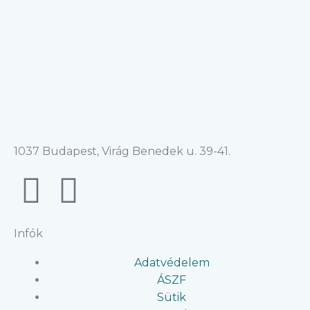
1037 Budapest, Virág Benedek u. 39-41.
F
I
a
n
Infók
c
s
Adatvédelem
e
t
ÁSZF
Sütik