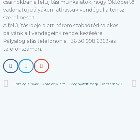
csarnokban a felújítási munkálatok, hogy Októbertől
vadonatúj pályákon láthassuk vendégül a tenisz
szerelmeseit!
A felújítás ideje alatt három szabadtéri salakos
pályánk áll vendégeink rendelkezésére.
Pályafoglalás telefonon a +36 30 998 6969-es
telefonszámon.
Prev
Közeleg a nyár – közeledik a tenisztábor időpontja!
Megnyitott megújult csarnokunk!