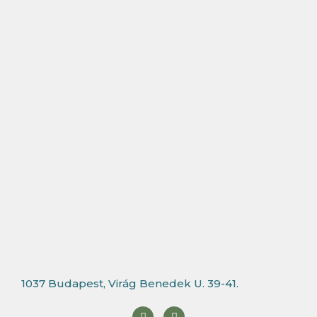
1037 Budapest, Virág Benedek U. 39-41.
F
I