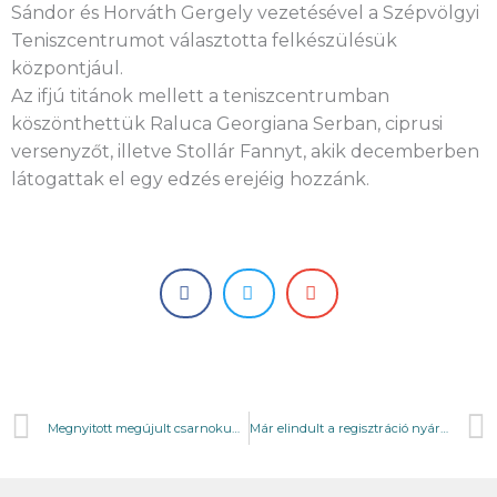
Sándor és Horváth Gergely vezetésével a Szépvölgyi
Teniszcentrumot választotta felkészülésük
központjául.
Az ifjú titánok mellett a teniszcentrumban
köszönthettük Raluca Georgiana Serban, ciprusi
versenyzőt, illetve Stollár Fannyt, akik decemberben
látogattak el egy edzés erejéig hozzánk.
Prev
Megnyitott megújult csarnokunk!
Már elindult a regisztráció nyári tenisztáborainkra!