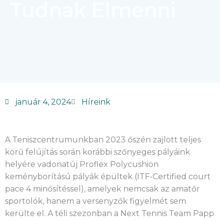
Tudnak Elmenni
január 4, 2024
Híreink
A Teniszcentrumunkban 2023 őszén zajlott teljes
körű felújítás során korábbi szőnyeges pályáink
helyére vadonatúj Proflex Polycushion
keményborítású pályák épültek (ITF-Certified court
pace 4 minősítéssel), amelyek nemcsak az amatőr
sportolók, hanem a versenyzők figyelmét sem
kerülte el. A téli szezonban a Next Tennis Team Papp