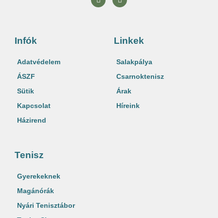
a
n
c
s
e
t
b
a
o
g
o
r
Infók
Linkek
k
a
m
Adatvédelem
Salakpálya
ÁSZF
Csarnoktenisz
Sütik
Árak
Kapcsolat
Híreink
Házirend
Tenisz
Gyerekeknek
Magánórák
Nyári Tenisztábor